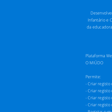
Desenvolver
Infantário e 
da educadora 
Plataforma Web
O MIÚDO
Permite:
- Criar regist
- Criar registo
- Criar regist
- Criar registo
- Registar sum