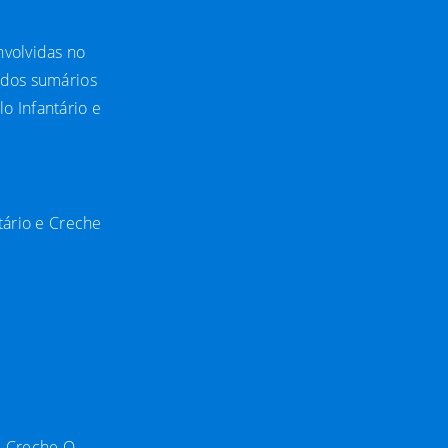
nvolvidas no
o dos sumários
o Infantário e
tário e Creche
 e Creche O