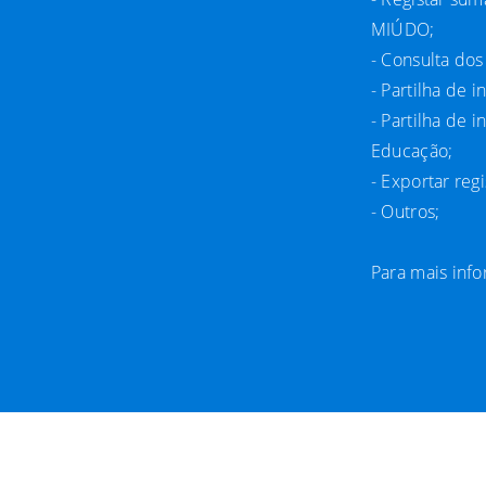
MIÚDO;
- Consulta do
- Partilha de 
- Partilha de 
Educação;
- Exportar reg
- Outros;
Para mais inf